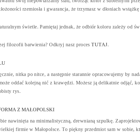
dwabiu swój niepowtarzalny ślad, tworząc kolor z subtelnymi prze
złożoności rzemiosła i gwarancja, że trzymasz w dłoniach wstążk
uralnym świetle. Pamiętaj jednak, że odbiór koloru zależy od św
ej filozofii barwienia? Odkryj nasz proces
TUTAJ
.
LU
cznie, nitka po nitce, a następnie starannie opracowujemy by nad
e oddać kolejną nić z krawędzi. Możesz ją delikatnie odjąć, ko
bisty rys.
FORMA Z MAŁOPOLSKI
ie nawinięta na minimalistyczną, drewnianą szpulkę. Zaprojektowa
ewielkiej firmie w Małopolsce. To piękny przedmiot sam w sobie, 