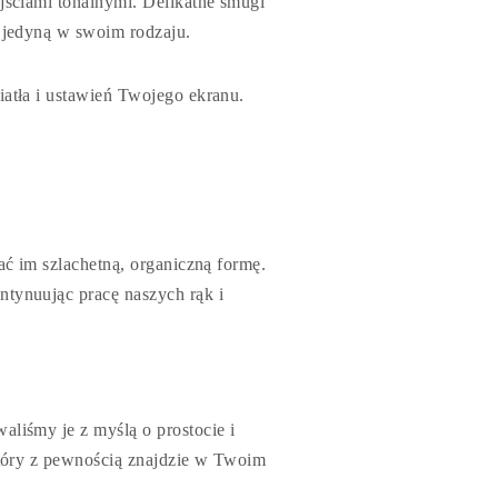
jściami tonalnymi. Delikatne smugi
ę jedyną w swoim rodzaju.
iatła i ustawień Twojego ekranu.
ać im szlachetną, organiczną formę.
ntynuując pracę naszych rąk i
liśmy je z myślą o prostocie i
który z pewnością znajdzie w Twoim