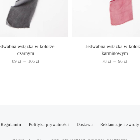
edwabna wstążka w kolorze
Jedwabna wstążka w kolor
czarnym
karminowym
Zakres
Zakres
89
zł
–
106
zł
78
zł
–
96
zł
cen:
cen:
od
od
89 zł
78 zł
do
do
106 zł
96 zł
Regulamin
Polityka prywatności
Dostawa
Reklamacje i zwroty