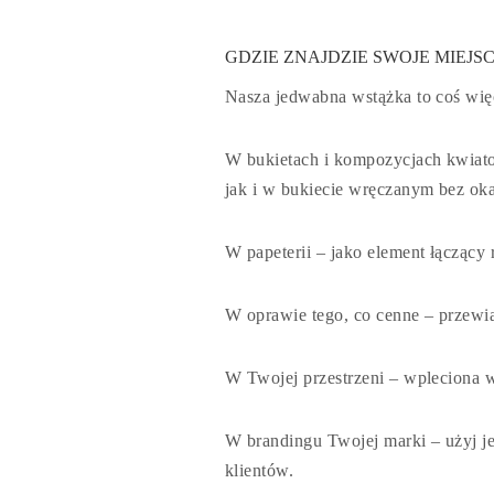
GDZIE ZNAJDZIE SWOJE MIEJSC
Nasza jedwabna wstążka to coś więce
W bukietach i kompozycjach kwia
jak i w bukiecie wręczanym bez oka
W papeterii
– jako element łączący 
W oprawie tego, co cenne
– przewią
W Twojej przestrzeni
– wpleciona w
W branding
u
Twojej marki
– użyj j
klientów.