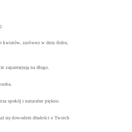
ę.
ter kwiatów, zarówno w dniu ślubu,
ie zapamiętają na długo.
osoba.
za spokój i naturalne piękno.
tał się dowodem dbałości o Twoich