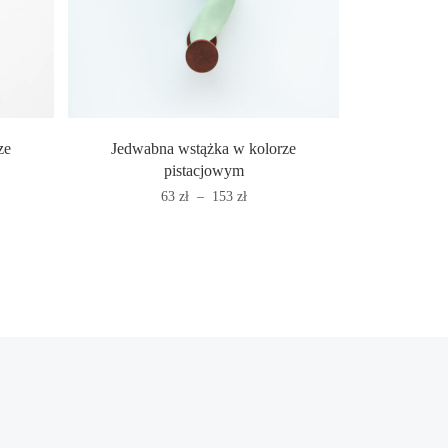
ze
Jedwabna wstążka w kolorze
pistacjowym
Zakres
63
zł
–
153
zł
cen:
od
63 zł
do
153 zł