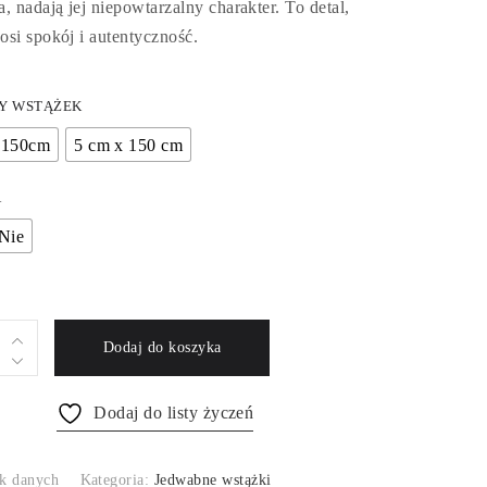
, nadają jej niepowtarzalny charakter. To detal,
106 zł
osi spokój i autentyczność.
Y WSTĄŻEK
 150cm
5 cm x 150 cm
A
Nie
Dodaj do koszyka
Dodaj do listy życzeń
k danych
Kategoria:
Jedwabne wstążki