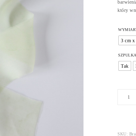
barwienia
który wn
WYMIAR
3 cm x
SZPULK
Tak
SKU:
Bra