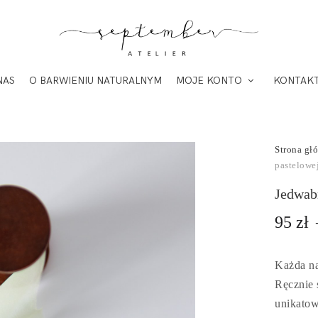
NAS
O BARWIENIU NATURALNYM
MOJE KONTO
KONTAK
Strona gł
pastelowej
Jedwabn
95
zł
Każda na
Ręcznie 
unikatow