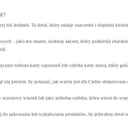
E?
j niż dodatek. To detal, który nadaje znaczenie i dopełnia histori
towych
– jako ten ostatni, osobisty akcent, który podkreśla charak
zji.
ręcznie robione karty zaproszeń lub ozdoba karty menu, który gośc
ż nią prezent, by pokazać, jak ważna jest dla Ciebie obdarowana 
 sezonowy wianek lub jako subtelna ozdoba, która wnosi do wnętr
ej do pakowania lub wykańczania produktów, by jedwabny detal s