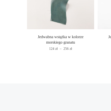
Jedwabna wstążka w kolorze
J
morskiego granatu
Zakres
124
zł
–
256
zł
cen:
od
124 zł
do
256 zł