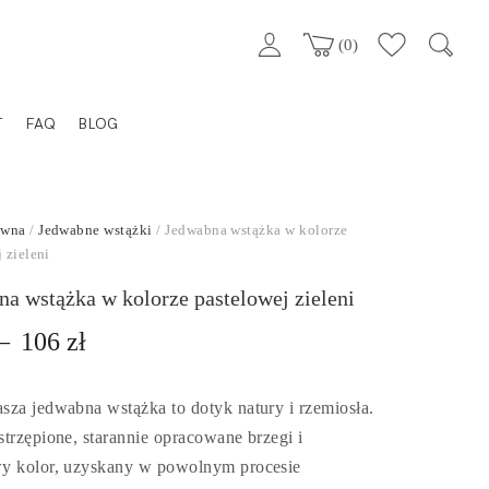
0
T
FAQ
BLOG
ówna
/
Jedwabne wstążki
/ Jedwabna wstążka w kolorze
 zieleni
a wstążka w kolorze pastelowej zieleni
Zakres
–
106
zł
cen:
sza jedwabna wstążka to dotyk natury i rzemiosła.
od
strzępione, starannie opracowane brzegi i
95 zł
y kolor, uzyskany w powolnym procesie
do