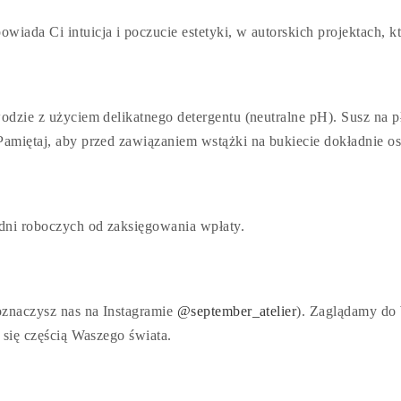
wiada Ci intuicja i poczucie estetyki, w autorskich projektach, kt
wodzie z użyciem delikatnego detergentu (neutralne pH). Susz na 
Pamiętaj, aby przed zawiązaniem wstążki na bukiecie dokładnie o
dni roboczych od zaksięgowania wpłaty.
 oznaczysz nas na Instagramie
@september_atelier
). Zaglądamy do 
ą się częścią Waszego świata.