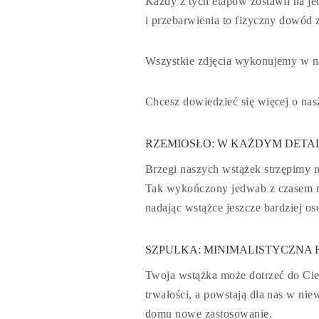
Każdy z tych etapów zostawił na je
i przebarwienia to fizyczny dowód 
Wszystkie zdjęcia wykonujemy w nat
Chcesz dowiedzieć się więcej o nasz
RZEMIOSŁO: W KAŻDYM DETA
Brzegi naszych wstążek strzępimy rę
Tak wykończony jedwab z czasem moż
nadając wstążce jeszcze bardziej oso
SZPULKA
: M
INIMALISTYCZNA 
Twoja wstążka może dotrzeć do Cieb
trwałości, a powstają dla nas w ni
domu nowe zastosowanie.