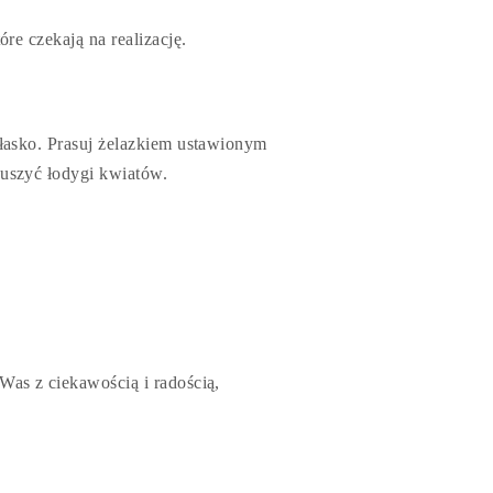
óre czekają na realizację.
płasko. Prasuj żelazkiem ustawionym
suszyć łodygi kwiatów.
Was z ciekawością i radością,