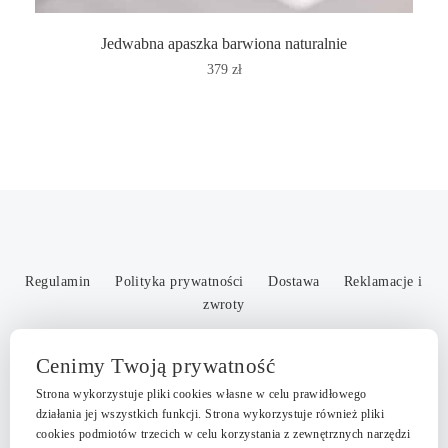
Jedwabna apaszka barwiona naturalnie
379
zł
Regulamin
Polityka prywatności
Dostawa
Reklamacje i
zwroty
JN Nikodem Pietras NIP: 9721037535, REGON: 361772332
Cenimy Twoją prywatność
email: kontakt@septemberatelier.com tel: +48 509 828 896
Strona wykorzystuje pliki cookies własne w celu prawidłowego
działania jej wszystkich funkcji. Strona wykorzystuje również pliki
Copyright September Atelier © 2026
cookies podmiotów trzecich w celu korzystania z zewnętrznych narzędzi