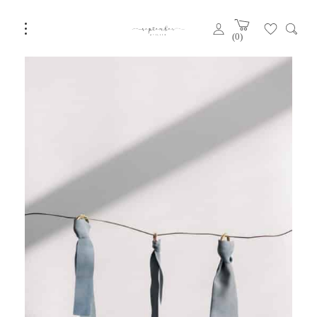
Filter
4 of 4 items
Domyślne sortowanie
0