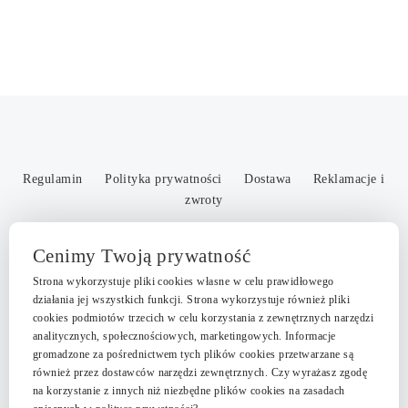
cen:
11 zł
od
do
18 zł
29 zł
do
35 zł
Regulamin
Polityka prywatności
Dostawa
Reklamacje i
zwroty
JN Nikodem Pietras NIP: 9721037535, REGON: 361772332
Cenimy Twoją prywatność
email: kontakt@septemberatelier.com tel: +48 509 828 896
Strona wykorzystuje pliki cookies własne w celu prawidłowego
działania jej wszystkich funkcji. Strona wykorzystuje również pliki
cookies podmiotów trzecich w celu korzystania z zewnętrznych narzędzi
Copyright September Atelier © 2026
analitycznych, społecznościowych, marketingowych. Informacje
gromadzone za pośrednictwem tych plików cookies przetwarzane są
również przez dostawców narzędzi zewnętrznych. Czy wyrażasz zgodę
na korzystanie z innych niż niezbędne plików cookies na zasadach