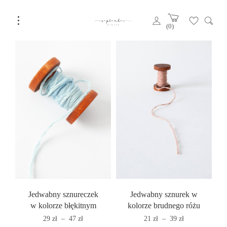
Filter
6 of 6 items
Domyślne sortowanie
0
Jedwabny sznureczek
Jedwabny sznurek w
w kolorze błękitnym
kolorze brudnego różu
Zakres
Zakres
29
zł
–
47
zł
21
zł
–
39
zł