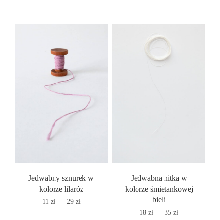
cen:
37 zł
od
do
15 zł
55 zł
do
33 zł
Jedwabny sznurek w
Jedwabna nitka w
kolorze lilaróż
kolorze śmietankowej
bieli
Zakres
11
zł
–
29
zł
cen:
Zakres
18
zł
–
35
zł
od