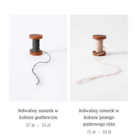
cen:
cen:
od
od
29 zł
21 zł
do
do
47 zł
39 zł
Jedwabny sznurek w
Jedwabny sznurek w
kolorze grafitowym
kolorze jasnego
pudrowego różu
Zakres
37
zł
–
55
zł
cen:
Zakres
15
zł
–
33
zł
od